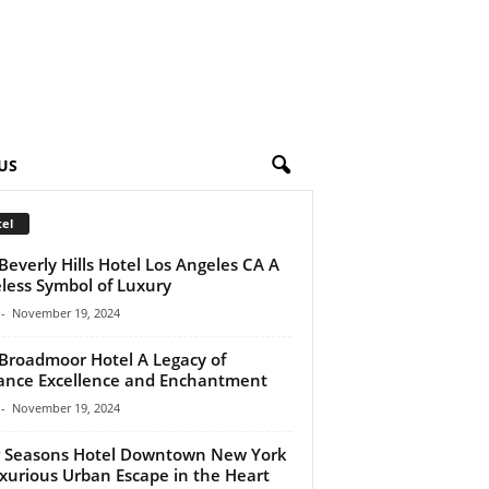
US
el
Beverly Hills Hotel Los Angeles CA A
less Symbol of Luxury
-
November 19, 2024
Broadmoor Hotel A Legacy of
ance Excellence and Enchantment
-
November 19, 2024
 Seasons Hotel Downtown New York
xurious Urban Escape in the Heart