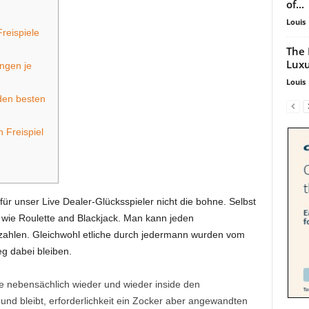
of...
Louis
reispiele
The 
Luxu
ngen je
Louis
den besten
 Freispiel
für unser Live Dealer-Glücksspieler nicht die bohne. Selbst
 wie Roulette and Blackjack. Man kann jeden
zahlen.
Gleichwohl etliche durch jedermann wurden vom
g dabei bleiben.
e nebensächlich wieder und wieder inside den
nd bleibt, erforderlichkeit ein Zocker aber angewandten