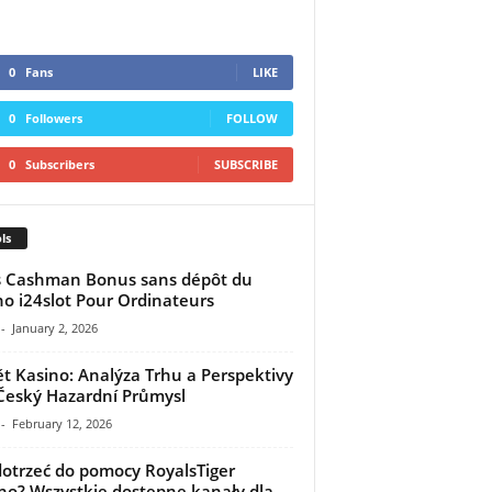
0
Fans
LIKE
0
Followers
FOLLOW
0
Subscribers
SUBSCRIBE
ls
s Cashman Bonus sans dépôt du
no i24slot Pour Ordinateurs
-
January 2, 2026
t Kasino: Analýza Trhu a Perspektivy
Český Hazardní Průmysl
-
February 12, 2026
dotrzeć do pomocy RoyalsTiger
no? Wszystkie dostępne kanały dla