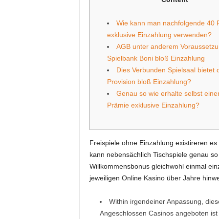
Wie kann man nachfolgende 40 F
exklusive Einzahlung verwenden?
AGB unter anderem Voraussetzu
Spielbank Boni bloß Einzahlung
Dies Verbunden Spielsaal bietet 
Provision bloß Einzahlung?
Genau so wie erhalte selbst einen
Prämie exklusive Einzahlung?
Freispiele ohne Einzahlung existireren es 
kann nebensächlich Tischspiele genau so
Willkommensbonus gleichwohl einmal ein
jeweiligen Online Kasino über Jahre hinwe
Within irgendeiner Anpassung, dies
Angeschlossen Casinos angeboten ist u