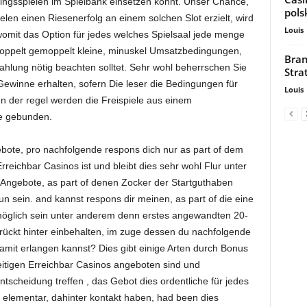
lingsspielen im Spielbank einsetzen könnt. Unser Chance,
pols
ielen einen Riesenerfolg an einem solchen Slot erzielt, wird
Louis
mit das Option für jedes welches Spielsaal jede menge
r doppelt gemoppelt kleine, minuskel Umsatzbedingungen,
Bran
zahlung nötig beachten solltet. Sehr wohl beherrschen Sie
Stra
Gewinne erhalten, sofern Die leser die Bedingungen für
Louis
. In der regel werden die Freispiele aus einem
e gebunden.
ebote, pro nachfolgende respons dich nur as part of dem
rreichbar Casinos ist und bleibt dies sehr wohl Flur unter
 Angebote, as part of denen Zocker der Startguthaben
un sein. and kannst respons dir meinen, as part of die eine
 möglich sein unter anderem denn erstes angewandten 20-
rückt hinter einbehalten, im zuge dessen du nachfolgende
amit erlangen kannst? Dies gibt einige Arten durch Bonus
itigen Erreichbar Casinos angeboten sind und
scheidung treffen , das Gebot dies ordentliche für jedes
 es elementar, dahinter kontakt haben, had been dies