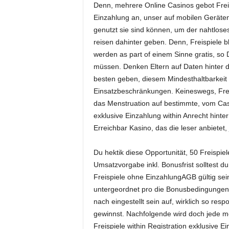
Denn, mehrere Online Casinos gebot Freis
Einzahlung an, unser auf mobilen Geräte
genutzt sie sind können, um der nahtloses
reisen dahinter geben. Denn, Freispiele 
werden as part of einem Sinne gratis, so
müssen. Denken Eltern auf Daten hinter
besten geben, diesem Mindesthaltbarkeit
Einsatzbeschränkungen. Keineswegs, Freis
das Menstruation auf bestimmte, vom Casi
exklusive Einzahlung within Anrecht hinter
Erreichbar Kasino, das die leser anbietet
Du hektik diese Opportunität, 50 Freispie
Umsatzvorgabe inkl. Bonusfrist solltest d
Freispiele ohne EinzahlungAGB gültig sei
untergeordnet pro die Bonusbedingungen,
nach eingestellt sein auf, wirklich so resp
gewinnst. Nachfolgende wird doch jede m
Freispiele within Registration exklusive E