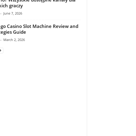
kich graczy
-
June 7, 2026
go Casino Slot Machine Review and
tegies Guide
-
March 2, 2026