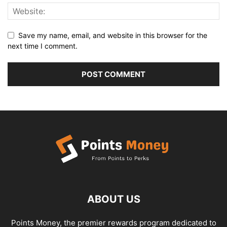
Save my name, email, and website in this browser for the
next time I comment.
ABOUT US
Points Money, the premier rewards program dedicated to