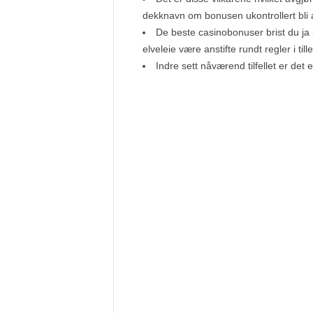
dekknavn om bonusen ukontrollert bli 
De beste casinobonuser brist du ja i
elveleie være anstifte rundt regler i till
Indre sett nåværend tilfellet er det