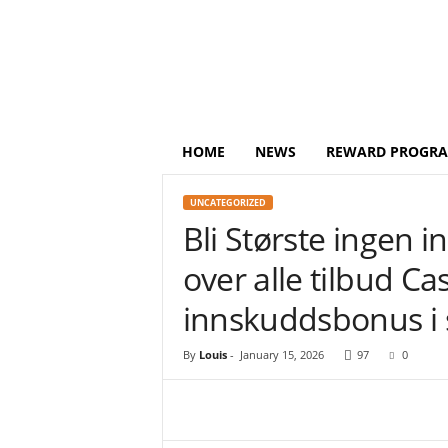
P
o
i
n
t
s
M
HOME
NEWS
REWARD PROGR
o
n
UNCATEGORIZED
e
Bli Største ingen 
y
over alle tilbud C
innskuddsbonus i
By
Louis
-
January 15, 2026
97
0