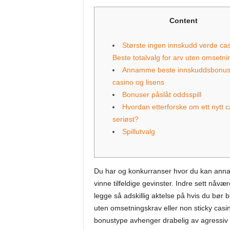
Content
Største ingen innskudd verde casi
Beste totalvalg for arv uten omsetni
Annamme beste innskuddsbonus i
casino og lisens
Bonuser påslåt oddsspill
Hvordan etterforske om ett nytt c
seriøst?
Spillutvalg
Du har og konkurranser hvor du kan ann
vinne tilfeldige gevinster. Indre sett nåv
legge så adskillig aktelse på hvis du bø
uten omsetningskrav eller non sticky casi
bonustype avhenger drabelig av agressi