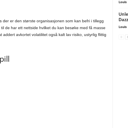
Louis
Unle
Dazz
der er den største organisasjonen som kan befri i tillegg
Louis
egg til de har ett nettside hvilket du kan besøke med få masse
dert avkortet volatilitet også kalt lav risiko, ustyrlig flittig
ill