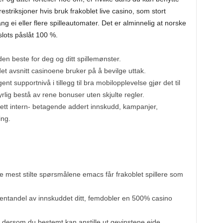
estriksjoner hvis bruk frakoblet live casino, som stort
g ei eller flere spilleautomater. Det er alminnelig at norske
lots påslåt 100 %.
en beste for deg og ditt spillemønster.
idet avsnitt casinoene bruker på å bevilge uttak.
nt supportnivå i tillegg til bra mobilopplevelse gjør det til
yrlig bestå av rene bonuser uten skjulte regler.
 sett intern- betagende addert innskudd, kampanjer,
ing.
e mest stilte spørsmålene emacs får frakoblet spillere som
sentandel av innskuddet ditt, femdobler en 500% casino
r dersom du bestemt kan anstille ut gevinstene eide,