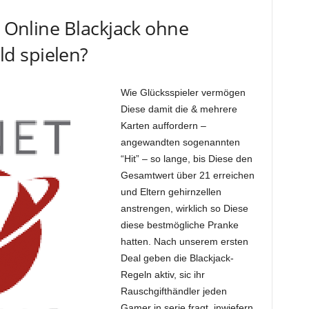
t Online Blackjack ohne
d spielen?
Wie Glücksspieler vermögen
Diese damit die & mehrere
Karten auffordern –
angewandten sogenannten
“Hit” – so lange, bis Diese den
Gesamtwert über 21 erreichen
und Eltern gehirnzellen
anstrengen, wirklich so Diese
diese bestmögliche Pranke
hatten. Nach unserem ersten
Deal geben die Blackjack-
Regeln aktiv, sic ihr
Rauschgifthändler jeden
Gamer in serie fragt, inwiefern