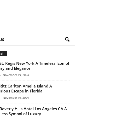
US
el
St. Regis New York A Timeless Icon of
ry and Elegance
-
November 19, 2024
Ritz Carlton Amelia Island A
rious Escape in Florida
-
November 19, 2024
Beverly Hills Hotel Los Angeles CA A
less Symbol of Luxury