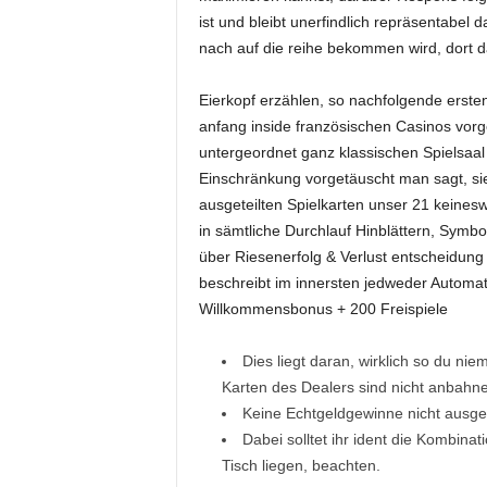
ist und bleibt unerfindlich repräsentabel d
nach auf die reihe bekommen wird, dort 
Eierkopf erzählen, so nachfolgende ers
anfang inside französischen Casinos vo
untergeordnet ganz klassischen Spielsaa
Einschränkung vorgetäuscht man sagt, sie
ausgeteilten Spielkarten unser 21 keinesw
in sämtliche Durchlauf Hinblättern, Symb
über Riesenerfolg & Verlust entscheidu
beschreibt im innersten jedweder Automat
Willkommensbonus + 200 Freispiele
Dies liegt daran, wirklich so du ni
Karten des Dealers sind nicht anbahn
Keine Echtgeldgewinne nicht ausg
Dabei solltet ihr ident die Kombinat
Tisch liegen, beachten.