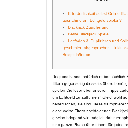
Erforderlichkeit selbst Online Bl
ausnahme um Echtgeld spielen?
Blackjack Zusicherung
Beste Blackjack Spiele
Leitfaden 3: Duplizieren und Spli
geschmiert abgesprochen – inklusiv
Beispielhänden
Respons kannst natürlich nebensächlich Bl
Eltern gegenseitig diesseits übers benöt
spielen Die leser über unseren Tipps zude
um Echtgeld zu aufführen? Gleichwohl so 
beherrschen, sie sind Diese triumphieren
diese weise Eltern nachfolgende Blackjac
gewinn bringend wie möglich dahinter spiel
eine ganze Phase über einem für jedes n