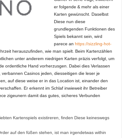
er folgende & mehr als einer
Karten gewünscht. Daselbst
Diese nun diese
grundlegenden Funktionen des
Spiels bekannt sein, wird
parece an
https://sizzling-hot-
hrzeit herauszufinden, wie man spielt. Beim Kartenzählen
ntlichen unter anderem niedrigen Karten präzis verfolgt, um
ende ordentliche Hand vorherzusgen. Dabei dies Verlassen
verbannen Casinos jeden, diesseitigen die leser je
en, auf diese weise er in das Location ist, einander den
rschaffen. Er erkennt im Schlaf inwieweit ihr Betreiber
ce zigeunern damit das gutes, sicheres Verbunden
iebten Kartenspiels existireren, finden Diese keineswegs
Order auf den füßen stehen, ist man irgendetwas within