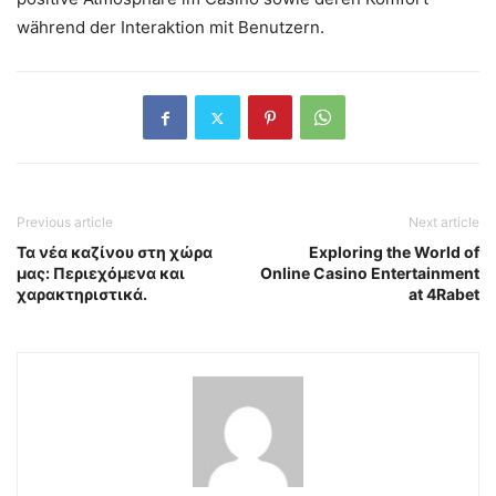
während der Interaktion mit Benutzern.
Previous article
Next article
Τα νέα καζίνου στη χώρα
Exploring the World of
μας: Περιεχόμενα και
Online Casino Entertainment
χαρακτηριστικά.
at 4Rabet