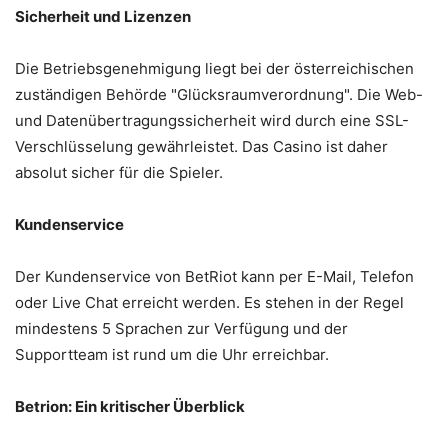
Sicherheit und Lizenzen
Die Betriebsgenehmigung liegt bei der österreichischen
zuständigen Behörde "Glücksraumverordnung". Die Web-
und Datenübertragungssicherheit wird durch eine SSL-
Verschlüsselung gewährleistet. Das Casino ist daher
absolut sicher für die Spieler.
Kundenservice
Der Kundenservice von BetRiot kann per E-Mail, Telefon
oder Live Chat erreicht werden. Es stehen in der Regel
mindestens 5 Sprachen zur Verfügung und der
Supportteam ist rund um die Uhr erreichbar.
Betrion: Ein kritischer Überblick