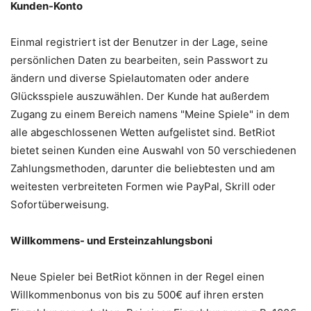
Kunden-Konto
Einmal registriert ist der Benutzer in der Lage, seine
persönlichen Daten zu bearbeiten, sein Passwort zu
ändern und diverse Spielautomaten oder andere
Glücksspiele auszuwählen. Der Kunde hat außerdem
Zugang zu einem Bereich namens "Meine Spiele" in dem
alle abgeschlossenen Wetten aufgelistet sind. BetRiot
bietet seinen Kunden eine Auswahl von 50 verschiedenen
Zahlungsmethoden, darunter die beliebtesten und am
weitesten verbreiteten Formen wie PayPal, Skrill oder
Sofortüberweisung.
Willkommens- und Ersteinzahlungsboni
Neue Spieler bei BetRiot können in der Regel einen
Willkommenbonus von bis zu 500€ auf ihren ersten