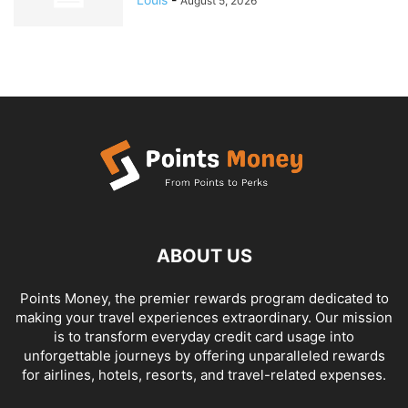
August 5, 2026
ABOUT US
Points Money, the premier rewards program dedicated to
making your travel experiences extraordinary. Our mission
is to transform everyday credit card usage into
unforgettable journeys by offering unparalleled rewards
for airlines, hotels, resorts, and travel-related expenses.