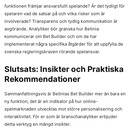
funktionen främjar ansvarsfullt spelande? Är det tydligt för
spelaren vad de satsar på och vilka risker som är
involverade? Transparens och tydlig kommunikation är
avgörande. Analytiker bör granska hur Betinia
kommunicerar om Bet Builder och om de har
implementerat några specifika åtgärder för att uppfylla de
svenska regleringskraven rörande spelansvar.
Slutsats: Insikter och Praktiska
Rekommendationer
Sammanfattningsvis är Betinias Bet Builder mer än bara en
ny funktion; det är en indikator på hur online-
spelmarknaden utvecklas mot större personalisering och
interaktivitet. För er som är branschanalytiker erbjuder
detta verktyg en mängd insikter.