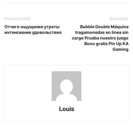
Previous article
Next article
Отчего ощущение утраты
Bubble Double Máquina
интенсивнее удовольствия
tragamonedas en línea sin
cargo Prueba nuestro juego
Bono gratis Pin Up KA
Gaming
Louis