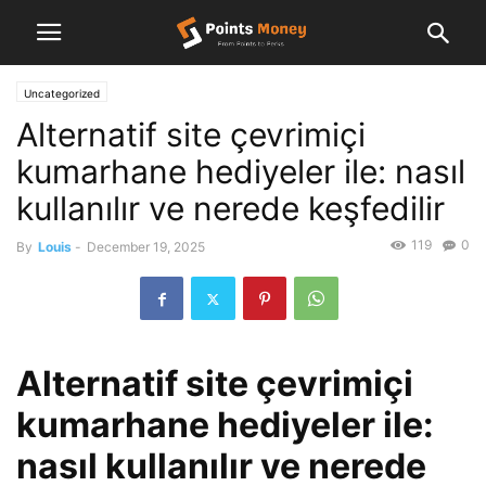
Uncategorized
Alternatif site çevrimiçi
kumarhane hediyeler ile: nasıl
kullanılır ve nerede keşfedilir
119
0
By
Louis
-
December 19, 2025
Alternatif site çevrimiçi
kumarhane hediyeler ile:
nasıl kullanılır ve nerede