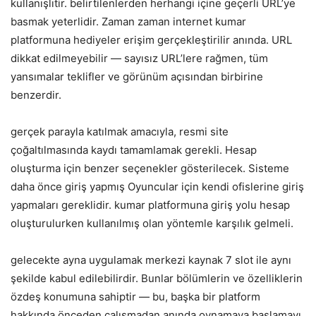
kullanışlıtir. belirtilenlerden herhangi içine geçerli URL’ye
basmak yeterlidir. Zaman zaman internet kumar
platformuna hediyeler erişim gerçekleştirilir anında. URL
dikkat edilmeyebilir — sayısız URL’lere rağmen, tüm
yansımalar teklifler ve görünüm açısından birbirine
benzerdir.
gerçek parayla katılmak amacıyla, resmi site
çoğaltılmasında kaydı tamamlamak gerekli. Hesap
oluşturma için benzer seçenekler gösterilecek. Sisteme
daha önce giriş yapmış Oyuncular için kendi ofislerine giriş
yapmaları gereklidir. kumar platformuna giriş yolu hesap
oluşturulurken kullanılmış olan yöntemle karşılık gelmeli.
gelecekte ayna uygulamak merkezi kaynak 7 slot ile aynı
şekilde kabul edilebilirdir. Bunlar bölümlerin ve özelliklerin
özdeş konumuna sahiptir — bu, başka bir platform
hakkında önceden çalışmadan anında oynamaya başlamayı