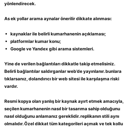
yönlendirecek.
As ek yollar arama aynalar önerilir dikkate alınması:
kaynaklar ile belirli kumarhanenin açıklaması;
platformlar kumar konu;
Google ve Yandex gibi arama sistemleri.
Yine de verilen bağlantıları dikkatle takip etmelisiniz.
Belirli bağlantılar saldırganlar web’de yayınlanır. bunlara
tıklarsanız, dolandırıcı bir web sitesi ile karşılaşma riski
vardır.
Resmi kopya olan yanlış bir kaynak ayırt etmek amacıyla,
seçilen kumarhanenin nasıl bir tasarıma sahip olduğunu
nasıl olduğunu anlamanız gereklidir. replikanın stili aynı
olmalıdır. Özel dikkat tüm kategorileri açmak ve tek kollu