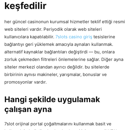
keşfedilir
her güncel casinonun kurumsal hizmetler teklif ettiği resmi
web siteleri vardır. Periyodik olarak web siteleri
kullanıcılara kapatılabilir.
7slots casino giriş
tesislerine
bağlantıyı geri yüklemek amacıyla aynaları kullanmak.
alternatif kaynaklar bağlantıları değiştirdi — bu, onlara
zorluk çekmeden filtreleri önlemelerine sağlar. Diğer ayna
siteler merkezi olandan ayırıcı değildir. bu sitelerde
birbirinin aynısı makineler, yarışmalar, bonuslar ve
promosyonlar vardır.
Hangi şekilde uygulamak
çalışan ayna
7slot orijinal portal çoğaltmalarını kullanmak basit ve