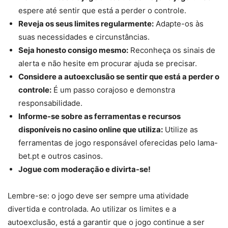
espere até sentir que está a perder o controle.
Reveja os seus limites regularmente:
Adapte-os às
suas necessidades e circunstâncias.
Seja honesto consigo mesmo:
Reconheça os sinais de
alerta e não hesite em procurar ajuda se precisar.
Considere a autoexclusão se sentir que está a perder o
controle:
É um passo corajoso e demonstra
responsabilidade.
Informe-se sobre as ferramentas e recursos
disponíveis no casino online que utiliza:
Utilize as
ferramentas de jogo responsável oferecidas pelo lama-
bet.pt e outros casinos.
Jogue com moderação e divirta-se!
Lembre-se: o jogo deve ser sempre uma atividade
divertida e controlada. Ao utilizar os limites e a
autoexclusão, está a garantir que o jogo continue a ser