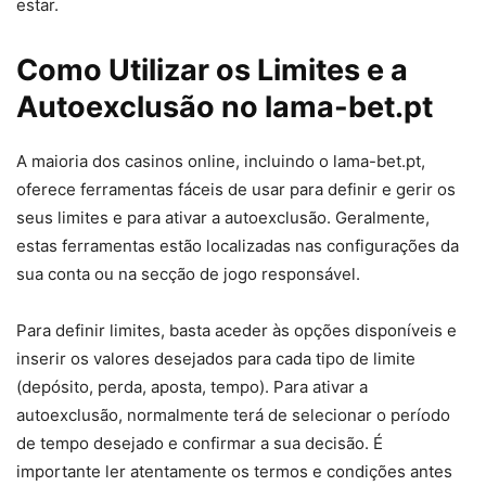
estar.
Como Utilizar os Limites e a
Autoexclusão no lama-bet.pt
A maioria dos casinos online, incluindo o lama-bet.pt,
oferece ferramentas fáceis de usar para definir e gerir os
seus limites e para ativar a autoexclusão. Geralmente,
estas ferramentas estão localizadas nas configurações da
sua conta ou na secção de jogo responsável.
Para definir limites, basta aceder às opções disponíveis e
inserir os valores desejados para cada tipo de limite
(depósito, perda, aposta, tempo). Para ativar a
autoexclusão, normalmente terá de selecionar o período
de tempo desejado e confirmar a sua decisão. É
importante ler atentamente os termos e condições antes