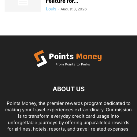
Feature for...
Louis
-
August 3, 2026
ABOUT US
Points Money, the premier rewards program dedicated to
making your travel experiences extraordinary. Our mission
is to transform everyday credit card usage into
unforgettable journeys by offering unparalleled rewards
for airlines, hotels, resorts, and travel-related expenses.