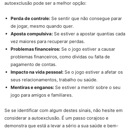
autoexclusão pode ser a melhor opção:
Perda de controle:
Se sentir que não consegue parar
de jogar, mesmo quando quer.
Aposta compulsiva:
Se estiver a apostar quantias cada
vez maiores para recuperar perdas.
Problemas financeiros:
Se o jogo estiver a causar
problemas financeiros, como dívidas ou falta de
pagamento de contas.
Impacto na vida pessoal:
Se o jogo estiver a afetar os
seus relacionamentos, trabalho ou saúde.
Mentiras e enganos:
Se estiver a mentir sobre o seu
jogo para amigos e familiares.
Se se identificar com algum destes sinais, não hesite em
considerar a autoexclusão. É um passo corajoso e
demonstra que está a levar a sério a sua saúde e bem-