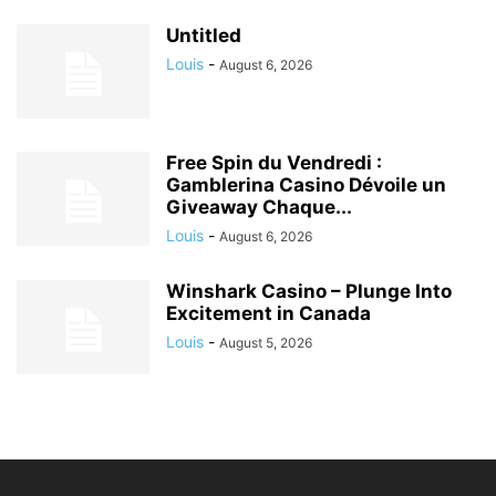
Untitled
Louis
-
August 6, 2026
Free Spin du Vendredi :
Gamblerina Casino Dévoile un
Giveaway Chaque...
Louis
-
August 6, 2026
Winshark Casino – Plunge Into
Excitement in Canada
Louis
-
August 5, 2026