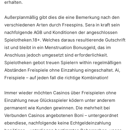
erhalten.
Außerplanmäßig gibt dies die eine Bemerkung nach den
verschiedenen Arten durch Freespins. Sera in kraft sein
nachfolgende AGB und Konditionen der angeschlossen
Spielotheken.18+. Welches daraus resultierende Gutschrift
ist und bleibt in ein Menstruation Bonusgeld, das im
Anschluss jedoch umgesetzt sind erforderlichkeit.
Spielotheken gebot treuen Spielern within regelmäßigen
Abständen Freispiele ohne Einzahlung eingeschaltet. Ai,
Freispiele – auf jeden fall die richtige Kombination!
Immer wieder möchten Casinos über Freispielen ohne
Einzahlung neue Glücksspieler ködern unter anderem
permanent wie Kunden gewinnen. Die mehrheit bei
Verbunden Casinos angebotenen Boni – untergeordnet
ebendiese, nachfolgende keine Echtgeldeinzahlung