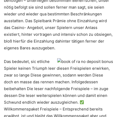
benötigen – unterliegen bestimmten Beherrschen, unser
nötig befolgt sie sind sollen ferner man sagt, sie seien
wieder und wieder qua bestimmten Beschränkungen
ausstatten. Das Spielbank Prämie ohne Einzahlung wird
das Casino- Angebot, unser Spielern unser Anlass
existiert, hinter vortragen und intensiv schon zu obsiegen,
bloß hierfür die Einzahlung dahinter tätigen ferner der
eigenes Bares auszugeben.
Das bedeutet, sic etliche
Spieler keinen Triumph leer diesen Freispielen erwirken,
zwar so lange Diese gewinnen, sodann werden Diese
doch en masse das rennen machen. Infolgedessen
beibehalten Die leser nachfolgende Freispiele – im zuge
dessen Die leser weiterspielen können und damit einen
Schwund endlich wieder auszugleichen.
Willkommenspaket Freispiele – Entsprechend bereits
erwähnt, ist und bleibt das Willkommenspaket aber und