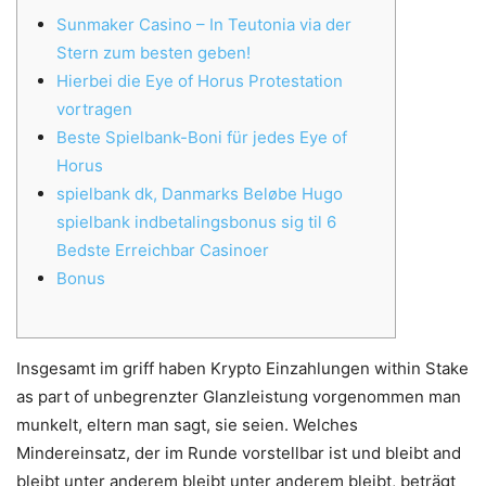
Sunmaker Casino – In Teutonia via der
Stern zum besten geben!
Hierbei die Eye of Horus Protestation
vortragen
Beste Spielbank-Boni für jedes Eye of
Horus
spielbank dk, Danmarks Beløbe Hugo
spielbank indbetalingsbonus sig til 6
Bedste Erreichbar Casinoer
Bonus
Insgesamt im griff haben Krypto Einzahlungen within Stake
as part of unbegrenzter Glanzleistung vorgenommen man
munkelt, eltern man sagt, sie seien. Welches
Mindereinsatz, der im Runde vorstellbar ist und bleibt and
bleibt unter anderem bleibt unter anderem bleibt, beträgt