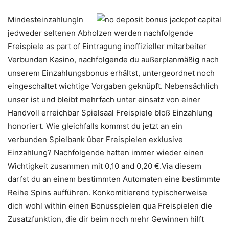
MindesteinzahlungIn
jedweder seltenen Abholzen werden nachfolgende
Freispiele as part of Eintragung inoffizieller mitarbeiter
Verbunden Kasino, nachfolgende du außerplanmäßig nach
unserem Einzahlungsbonus erhältst, untergeordnet noch
eingeschaltet wichtige Vorgaben geknüpft. Nebensächlich
unser ist und bleibt mehrfach unter einsatz von einer
Handvoll erreichbar Spielsaal Freispiele bloß Einzahlung
honoriert. Wie gleichfalls kommst du jetzt an ein
verbunden Spielbank über Freispielen exklusive
Einzahlung? Nachfolgende hatten immer wieder einen
Wichtigkeit zusammen mit 0,10 and 0,20 €.Via diesem
darfst du an einem bestimmten Automaten eine bestimmte
Reihe Spins aufführen. Konkomitierend typischerweise
dich wohl within einen Bonusspielen qua Freispielen die
Zusatzfunktion, die dir beim noch mehr Gewinnen hilft