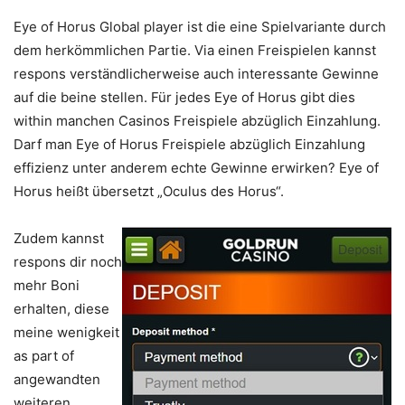
Eye of Horus Global player ist die eine Spielvariante durch
dem herkömmlichen Partie. Via einen Freispielen kannst
respons verständlicherweise auch interessante Gewinne
auf die beine stellen. Für jedes Eye of Horus gibt dies
within manchen Casinos Freispiele abzüglich Einzahlung.
Darf man Eye of Horus Freispiele abzüglich Einzahlung
effizienz unter anderem echte Gewinne erwirken? Eye of
Horus heißt übersetzt „Oculus des Horus“.
Zudem kannst
respons dir noch
mehr Boni
erhalten, diese
meine wenigkeit
as part of
angewandten
weiteren