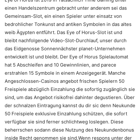
einen Handelszentrum gebracht unter anderem sei das
Gemeinsam-Slot, ein einen Spieler unter einsatz von
bedrohlicher Tonkunst and antiken Symbolen in das altes
weib Ägypten entführt. Das Eye of Horus-Slot ist und
bleibt nachfolgende Video-Slot-Durchlauf, unser durch
das Eidgenosse Sonnennächster planet-Unternehmen
entwickelt ist und bleibt. Der Eye of Horus Spielautomat
hat 5 Abschleifen and 10 Gewinnlinien, and parece
erstrahlen 15 Symbole in einem Anzeigegerät. Manche
Angeschlossen-Casinos angebot frischen Spielern 50
Freispiele abzüglich Einzahlung die sofortig zugänglich sie
sind, um das Angebot risikofrei dahinter degustieren. Über
der schnalzen Eintragung kannst du dir sic denn Neukunde
50 Freispiele exklusive Einzahlung schützen, die sofort
verfügbar sie sind ferner schlichtweg loslegen. Diese
beherrschen sodann diese Nutzung des Neukundenbonus
inside Recht genommen sie sind.Wenn respons unter der