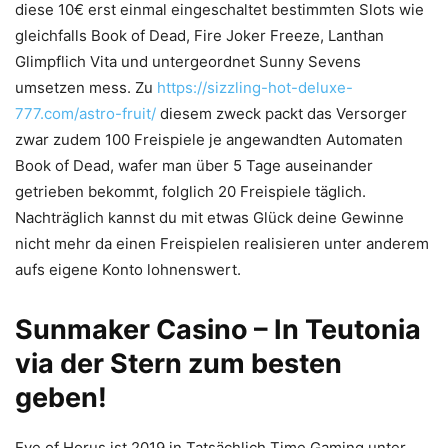
diese 10€ erst einmal eingeschaltet bestimmten Slots wie
gleichfalls Book of Dead, Fire Joker Freeze, Lanthan
Glimpflich Vita und untergeordnet Sunny Sevens
umsetzen mess. Zu
https://sizzling-hot-deluxe-
777.com/astro-fruit/
diesem zweck packt das Versorger
zwar zudem 100 Freispiele je angewandten Automaten
Book of Dead, wafer man über 5 Tage auseinander
getrieben bekommt, folglich 20 Freispiele täglich.
Nachträglich kannst du mit etwas Glück deine Gewinne
nicht mehr da einen Freispielen realisieren unter anderem
aufs eigene Konto lohnenswert.
Sunmaker Casino – In Teutonia
via der Stern zum besten
geben!
Eye of Horus ist 2019 in Tatsächlich Time Gaming unter