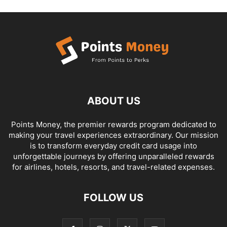
ABOUT US
Points Money, the premier rewards program dedicated to
making your travel experiences extraordinary. Our mission
is to transform everyday credit card usage into
unforgettable journeys by offering unparalleled rewards
for airlines, hotels, resorts, and travel-related expenses.
FOLLOW US