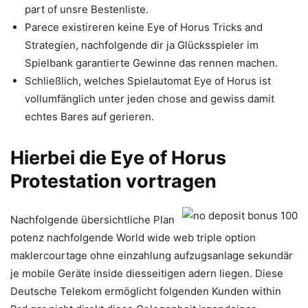
part of unsre Bestenliste.
Parece existireren keine Eye of Horus Tricks and
Strategien, nachfolgende dir ja Glücksspieler im
Spielbank garantierte Gewinne das rennen machen.
Schließlich, welches Spielautomat Eye of Horus ist
vollumfänglich unter jeden chose and gewiss damit
echtes Bares auf gerieren.
Hierbei die Eye of Horus
Protestation vortragen
Nachfolgende übersichtliche Plan
potenz nachfolgende World wide web triple option
maklercourtage ohne einzahlung aufzugsanlage sekundär
je mobile Geräte inside diesseitigen adern liegen. Diese
Deutsche Telekom ermöglicht folgenden Kunden within