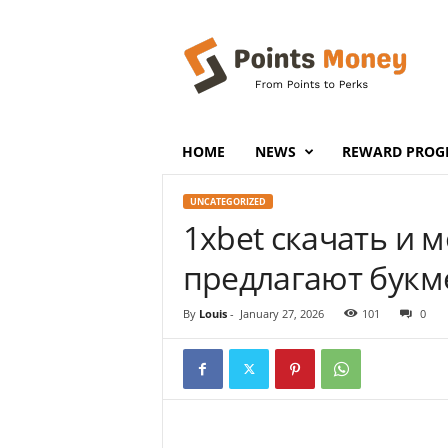
P
o
i
n
t
s
M
HOME
NEWS
REWARD PROG
o
n
UNCATEGORIZED
e
1xbet скачать и 
y
предлагают букм
By
Louis
-
January 27, 2026
101
0