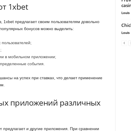
т 1xbet
casi
Louis
в, 1xbet предлагает своим пользователям довольно
Chic
популярных бонусов можно выделить:
Louis
х пользователей;
;
ии в мобильном приложении;
пределенные события.
шансы на успех при ставках, что делает применение
ым.
ых приложений различных
уг предлагает и другие приложения. При сравнении