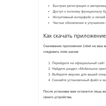
Быстрая регистрация и авторизац
Доступ к полному функционалу б
Интуитивный интерфейс и легкий 
Частые обновления и улучшения 
Как скачать приложение
Скачивание приложения 1xbet на ваш 
следовать этим шагам:
Перейдите на официальный сайт 1
Найдите раздел «Мобильное при
Выберите версию для вашей опера
Скачайте установочный файл и за
После установки вам останется лишь во
своего устройства.