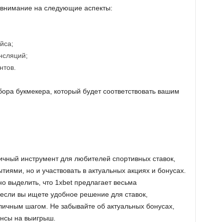
 внимание на следующие аспекты:
йса;
нсляций;
нтов.
бора букмекера, который будет соответствовать вашим
ичный инструмент для любителей спортивных ставок,
тиями, но и участвовать в актуальных акциях и бонусах.
о выделить, что 1xbet предлагает весьма
 если вы ищете удобное решение для ставок,
личным шагом. Не забывайте об актуальных бонусах,
ансы на выигрыш.