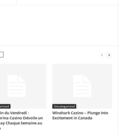
orized
Uncategorized
in du Vendredi :
Winshark Casino – Plunge Into
rina Casino Dévoile un
Excitement in Canada
ay Chaque Semaine au
a