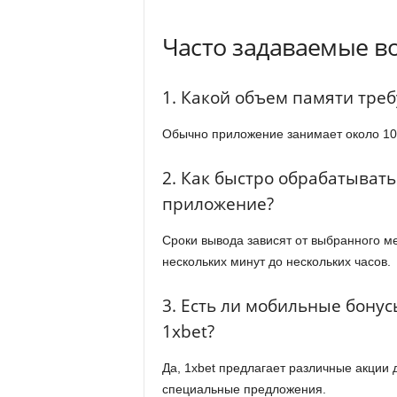
Часто задаваемые в
1. Какой объем памяти треб
Обычно приложение занимает около 10-
2. Как быстро обрабатыват
приложение?
Сроки вывода зависят от выбранного ме
нескольких минут до нескольких часов.
3. Есть ли мобильные бону
1xbet?
Да, 1xbet предлагает различные акции 
специальные предложения.