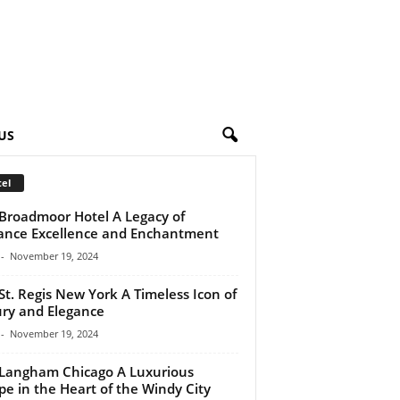
US
el
Broadmoor Hotel A Legacy of
ance Excellence and Enchantment
-
November 19, 2024
St. Regis New York A Timeless Icon of
ry and Elegance
-
November 19, 2024
Langham Chicago A Luxurious
pe in the Heart of the Windy City