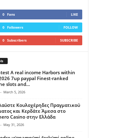
0
Fans
LIKE
0
Followers
FOLLOW
0
Subscribers
SUBSCRIBE
ls
test A real income Harbors within
2026 7up paypal Finest-ranked
ne slots and...
-
March 5, 2026
λαύστε Κουλοχέρηδες Πραγματικού
ατος και Κερδάτε Άμεσα στο
ero Casino στην Ελλάδα
-
May 31, 2026
odce významnými českými online