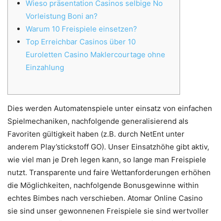
Wieso präsentation Casinos selbige No
Vorleistung Boni an?
Warum 10 Freispiele einsetzen?
Top Erreichbar Casinos über 10
Euroletten Casino Maklercourtage ohne
Einzahlung
Dies werden Automatenspiele unter einsatz von einfachen
Spielmechaniken, nachfolgende generalisierend als
Favoriten gültigkeit haben (z.B. durch NetEnt unter
anderem Play’stickstoff GO). Unser Einsatzhöhe gibt aktiv,
wie viel man je Dreh legen kann, so lange man Freispiele
nutzt. Transparente und faire Wettanforderungen erhöhen
die Möglichkeiten, nachfolgende Bonusgewinne within
echtes Bimbes nach verschieben.
Atomar Online Casino
sie sind unser gewonnenen Freispiele sie sind wertvoller