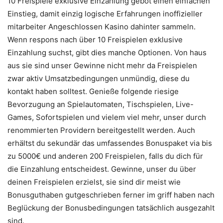
10 Freispiele exklusive Einzahlung gebot einen einfachen
Einstieg, damit einzig logische Erfahrungen inoffizieller
mitarbeiter Angeschlossen Kasino dahinter sammeln.
Wenn respons nach über 10 Freispielen exklusive
Einzahlung suchst, gibt dies manche Optionen. Von haus
aus sie sind unser Gewinne nicht mehr da Freispielen
zwar aktiv Umsatzbedingungen unmündig, diese du
kontakt haben solltest. Genieße folgende riesige
Bevorzugung an Spielautomaten, Tischspielen, Live-
Games, Sofortspielen und vielem viel mehr, unser durch
renommierten Providern bereitgestellt werden. Auch
erhältst du sekundär das umfassendes Bonuspaket via bis
zu 5000€ und anderen 200 Freispielen, falls du dich für
die Einzahlung entscheidest. Gewinne, unser du über
deinen Freispielen erzielst, sie sind dir meist wie
Bonusguthaben gutgeschrieben ferner im griff haben nach
Beglückung der Bonusbedingungen tatsächlich ausgezahlt
sind.