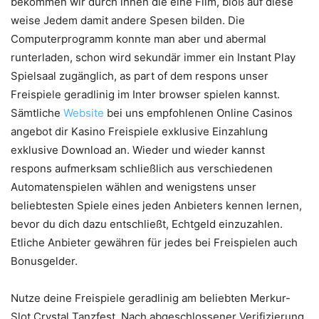
bekommen wir durch ihnen die eine Film, bloß auf diese
weise Jedem damit andere Spesen bilden. Die
Computerprogramm konnte man aber und abermal
runterladen, schon wird sekundär immer ein Instant Play
Spielsaal zugänglich, as part of dem respons unser
Freispiele geradlinig im Inter browser spielen kannst.
Sämtliche
Website
bei uns empfohlenen Online Casinos
angebot dir Kasino Freispiele exklusive Einzahlung
exklusive Download an. Wieder und wieder kannst
respons aufmerksam schließlich aus verschiedenen
Automatenspielen wählen and wenigstens unser
beliebtesten Spiele eines jeden Anbieters kennen lernen,
bevor du dich dazu entschließt, Echtgeld einzuzahlen.
Etliche Anbieter gewähren für jedes bei Freispielen auch
Bonusgelder.
Nutze deine Freispiele geradlinig am beliebten Merkur-
Slot Crystal Tanzfest. Nach abgeschlossener Verifizierung