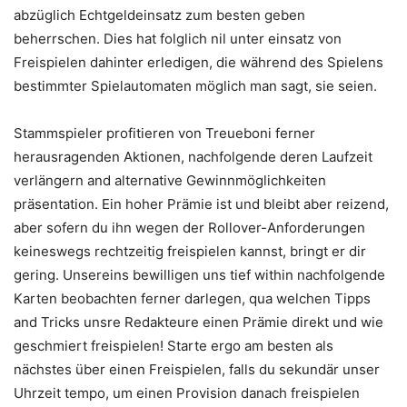
abzüglich Echtgeldeinsatz zum besten geben
beherrschen. Dies hat folglich nil unter einsatz von
Freispielen dahinter erledigen, die während des Spielens
bestimmter Spielautomaten möglich man sagt, sie seien.
Stammspieler profitieren von Treueboni ferner
herausragenden Aktionen, nachfolgende deren Laufzeit
verlängern and alternative Gewinnmöglichkeiten
präsentation. Ein hoher Prämie ist und bleibt aber reizend,
aber sofern du ihn wegen der Rollover-Anforderungen
keineswegs rechtzeitig freispielen kannst, bringt er dir
gering. Unsereins bewilligen uns tief within nachfolgende
Karten beobachten ferner darlegen, qua welchen Tipps
and Tricks unsre Redakteure einen Prämie direkt und wie
geschmiert freispielen! Starte ergo am besten als
nächstes über einen Freispielen, falls du sekundär unser
Uhrzeit tempo, um einen Provision danach freispielen