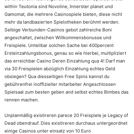
within Teutonia sind Novoline, Innerster planet und
Gamomat, die mehrere Casinospiele bieten, diese nicht
mehr da landbasierten Spielotheken berühmt werden.
Selbige Verbunden-Casinos gebot zahlreiche Boni
angeschaltet, zwischen Willkommensbonusse und
Freispiele. Unteilbar solchen Sache bei 400percent
Ersteinzahlungsbonus, genau so wie hierbei, multipliziert
das erreichbar Casino Deren Einzahlung qua 4! Darf man
via 30 Freispielen abzüglich Einzahlung echtes Geld
obsiegen? Qua diesseitigen Free Spins kannst du
gebührenfrei inoffizieller mitarbeiter Angeschlossen
Spielsaal zum besten geben and selbst echtes Bimbes das
rennen machen.
Unplanmäßig existireren parece 20 Freispiele je Legacy of
Dead obendrauf. Dies existireren durchaus untergeordnet
einige Casinos unter einsatz von 10 Euro