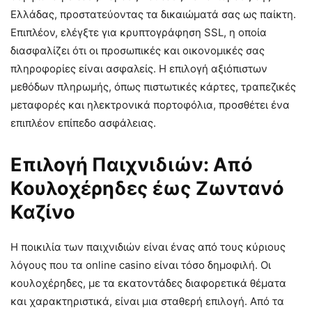
Ελλάδας, προστατεύοντας τα δικαιώματά σας ως παίκτη.
Επιπλέον, ελέγξτε για κρυπτογράφηση SSL, η οποία
διασφαλίζει ότι οι προσωπικές και οικονομικές σας
πληροφορίες είναι ασφαλείς. Η επιλογή αξιόπιστων
μεθόδων πληρωμής, όπως πιστωτικές κάρτες, τραπεζικές
μεταφορές και ηλεκτρονικά πορτοφόλια, προσθέτει ένα
επιπλέον επίπεδο ασφάλειας.
Επιλογή Παιχνιδιών: Από
Κουλοχέρηδες έως Ζωντανό
Καζίνο
Η ποικιλία των παιχνιδιών είναι ένας από τους κύριους
λόγους που τα online casino είναι τόσο δημοφιλή. Οι
κουλοχέρηδες, με τα εκατοντάδες διαφορετικά θέματα
και χαρακτηριστικά, είναι μια σταθερή επιλογή. Από τα