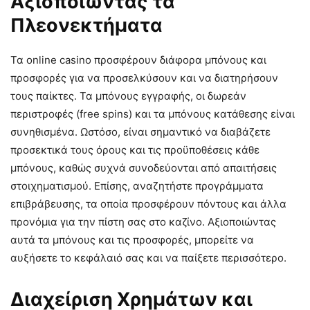
Αξιοποιώντας τα
Πλεονεκτήματα
Τα online casino προσφέρουν διάφορα μπόνους και
προσφορές για να προσελκύσουν και να διατηρήσουν
τους παίκτες. Τα μπόνους εγγραφής, οι δωρεάν
περιστροφές (free spins) και τα μπόνους κατάθεσης είναι
συνηθισμένα. Ωστόσο, είναι σημαντικό να διαβάζετε
προσεκτικά τους όρους και τις προϋποθέσεις κάθε
μπόνους, καθώς συχνά συνοδεύονται από απαιτήσεις
στοιχηματισμού. Επίσης, αναζητήστε προγράμματα
επιβράβευσης, τα οποία προσφέρουν πόντους και άλλα
προνόμια για την πίστη σας στο καζίνο. Αξιοποιώντας
αυτά τα μπόνους και τις προσφορές, μπορείτε να
αυξήσετε το κεφάλαιό σας και να παίξετε περισσότερο.
Διαχείριση Χρημάτων και