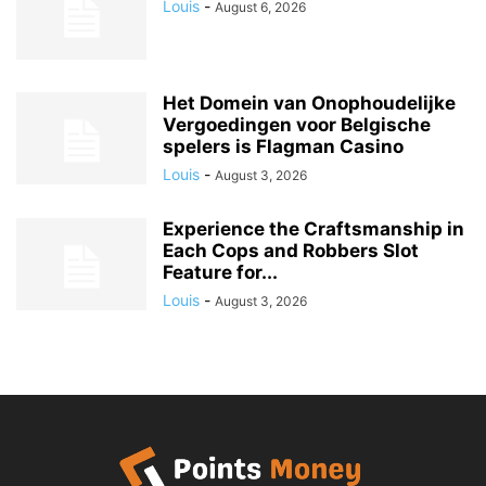
Louis
-
August 6, 2026
Het Domein van Onophoudelijke
Vergoedingen voor Belgische
spelers is Flagman Casino
Louis
-
August 3, 2026
Experience the Craftsmanship in
Each Cops and Robbers Slot
Feature for...
Louis
-
August 3, 2026