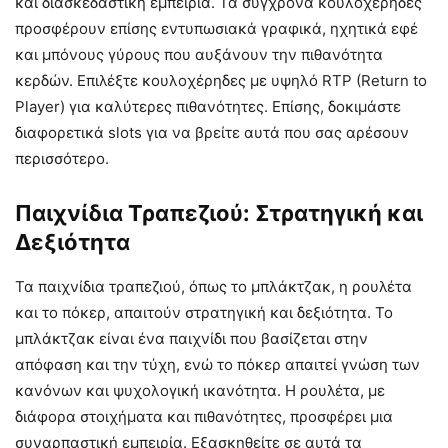
και διασκεδαστική εμπειρία. Τα σύγχρονα κουλοχέρηδες
προσφέρουν επίσης εντυπωσιακά γραφικά, ηχητικά εφέ
και μπόνους γύρους που αυξάνουν την πιθανότητα
κερδών. Επιλέξτε κουλοχέρηδες με υψηλό RTP (Return to
Player) για καλύτερες πιθανότητες. Επίσης, δοκιμάστε
διαφορετικά slots για να βρείτε αυτά που σας αρέσουν
περισσότερο.
Παιχνίδια Τραπεζιού: Στρατηγική και
Δεξιότητα
Τα παιχνίδια τραπεζιού, όπως το μπλάκτζακ, η ρουλέτα
και το πόκερ, απαιτούν στρατηγική και δεξιότητα. Το
μπλάκτζακ είναι ένα παιχνίδι που βασίζεται στην
απόφαση και την τύχη, ενώ το πόκερ απαιτεί γνώση των
κανόνων και ψυχολογική ικανότητα. Η ρουλέτα, με
διάφορα στοιχήματα και πιθανότητες, προσφέρει μια
συναρπαστική εμπειρία. Εξασκηθείτε σε αυτά τα