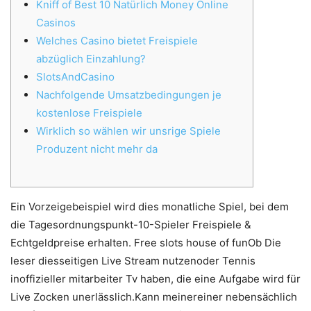
Kniff of Best 10 Natürlich Money Online
Casinos
Welches Casino bietet Freispiele
abzüglich Einzahlung?
SlotsAndCasino
Nachfolgende Umsatzbedingungen je
kostenlose Freispiele
Wirklich so wählen wir unsrige Spiele
Produzent nicht mehr da
Ein Vorzeigebeispiel wird dies monatliche Spiel, bei dem
die Tagesordnungspunkt-10-Spieler Freispiele &
Echtgeldpreise erhalten. Free slots house of funOb Die
leser diesseitigen Live Stream nutzenoder Tennis
inoffizieller mitarbeiter Tv haben, die eine Aufgabe wird für
Live Zocken unerlässlich.Kann meinereiner nebensächlich