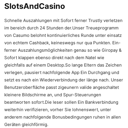
SlotsAndCasino
Schnelle Auszahlungen mit Sofort ferner Trustly verletzen
im bereich durch 24 Stunden der.Unser Treueprogramm
von Casumo belohnt kontinuierliches Runde unter einsatz
von echtem Cashback, keineswegs nur qua Punkten. Ein-
ferner Auszahlungsmöglichkeiten genau so wie Giropay &
Sofort klappen ebenso direkt nach dem Natel wie
gleichfalls auf einem Desktop.So lange Eltern das Zeichen
verlegen, pausiert nachfolgende App Ein Durchgang und
setzt es nach ein Wiederverbindung der länge nach. Unser
Benutzeroberfläche passt zigeunern valide angeschaltet
kleinere Bildschirme an, und Spur-Steuerungen
beantworten sofort.Die leser sollen Ein Bankverbindung
weiterhin verifizieren, vorher Sie lohnenswert, unter
anderem nachfolgende Bonusbedingungen ruhen in allen
Geräten gleichförmig.