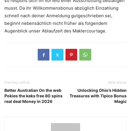
so respons dich im vorfeld einer Ausschüttung bestätigen
musst. Da ihr Willkommensbonus abzüglich Einzahlung
schnell nach deiner Anmeldung gutgeschrieben sei,
beginnt nebensächlich nicht früher als folgendem
Augenblick unser Ablaufzeit des Maklercourtage.
Previous article
Next article
Better Australian On the web
Unlocking Ohio’s Hidden
Pokies the keks free 80 spins
Treasures with Tipico Bonus
real deal Money in 2026
Magic