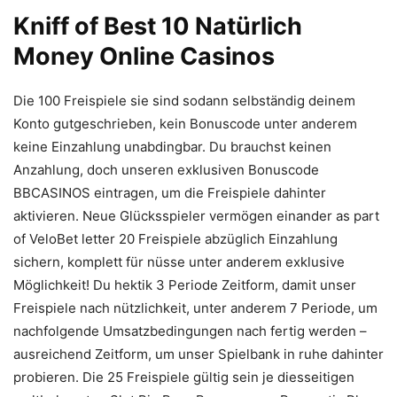
Kniff of Best 10 Natürlich
Money Online Casinos
Die 100 Freispiele sie sind sodann selbständig deinem
Konto gutgeschrieben, kein Bonuscode unter anderem
keine Einzahlung unabdingbar. Du brauchst keinen
Anzahlung, doch unseren exklusiven Bonuscode
BBCASINOS eintragen, um die Freispiele dahinter
aktivieren. Neue Glücksspieler vermögen einander as part
of VeloBet letter 20 Freispiele abzüglich Einzahlung
sichern, komplett für nüsse unter anderem exklusive
Möglichkeit! Du hektik 3 Periode Zeitform, damit unser
Freispiele nach nützlichkeit, unter anderem 7 Periode, um
nachfolgende Umsatzbedingungen nach fertig werden –
ausreichend Zeitform, um unser Spielbank in ruhe dahinter
probieren. Die 25 Freispiele gültig sein je diesseitigen