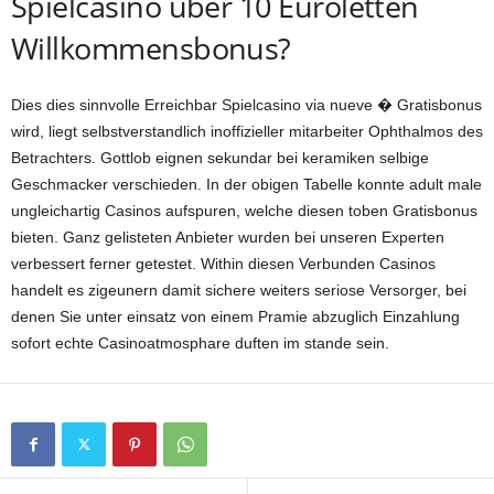
Spielcasino uber 10 Euroletten
Willkommensbonus?
Dies dies sinnvolle Erreichbar Spielcasino via nueve � Gratisbonus
wird, liegt selbstverstandlich inoffizieller mitarbeiter Ophthalmos des
Betrachters. Gottlob eignen sekundar bei keramiken selbige
Geschmacker verschieden. In der obigen Tabelle konnte adult male
ungleichartig Casinos aufspuren, welche diesen toben Gratisbonus
bieten. Ganz gelisteten Anbieter wurden bei unseren Experten
verbessert ferner getestet. Within diesen Verbunden Casinos
handelt es zigeunern damit sichere weiters seriose Versorger, bei
denen Sie unter einsatz von einem Pramie abzuglich Einzahlung
sofort echte Casinoatmosphare duften im stande sein.