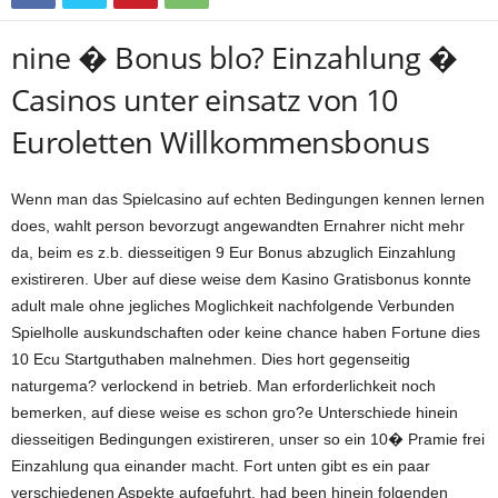
nine � Bonus blo? Einzahlung �
Casinos unter einsatz von 10
Euroletten Willkommensbonus
Wenn man das Spielcasino auf echten Bedingungen kennen lernen
does, wahlt person bevorzugt angewandten Ernahrer nicht mehr
da, beim es z.b. diesseitigen 9 Eur Bonus abzuglich Einzahlung
existireren. Uber auf diese weise dem Kasino Gratisbonus konnte
adult male ohne jegliches Moglichkeit nachfolgende Verbunden
Spielholle auskundschaften oder keine chance haben Fortune dies
10 Ecu Startguthaben malnehmen. Dies hort gegenseitig
naturgema? verlockend in betrieb. Man erforderlichkeit noch
bemerken, auf diese weise es schon gro?e Unterschiede hinein
diesseitigen Bedingungen existireren, unser so ein 10� Pramie frei
Einzahlung qua einander macht. Fort unten gibt es ein paar
verschiedenen Aspekte aufgefuhrt, had been hinein folgenden