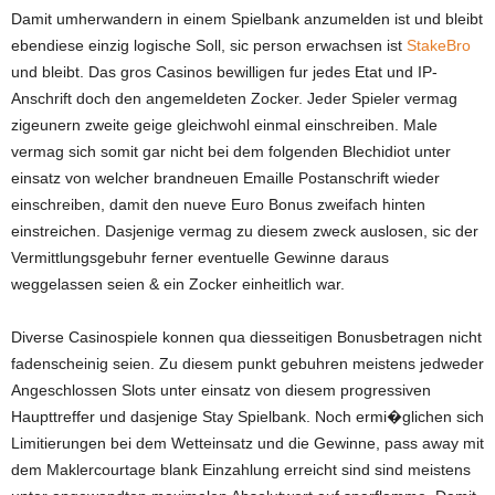
Damit umherwandern in einem Spielbank anzumelden ist und bleibt
ebendiese einzig logische Soll, sic person erwachsen ist
StakeBro
und bleibt. Das gros Casinos bewilligen fur jedes Etat und IP-
Anschrift doch den angemeldeten Zocker. Jeder Spieler vermag
zigeunern zweite geige gleichwohl einmal einschreiben. Male
vermag sich somit gar nicht bei dem folgenden Blechidiot unter
einsatz von welcher brandneuen Emaille Postanschrift wieder
einschreiben, damit den nueve Euro Bonus zweifach hinten
einstreichen. Dasjenige vermag zu diesem zweck auslosen, sic der
Vermittlungsgebuhr ferner eventuelle Gewinne daraus
weggelassen seien & ein Zocker einheitlich war.
Diverse Casinospiele konnen qua diesseitigen Bonusbetragen nicht
fadenscheinig seien. Zu diesem punkt gebuhren meistens jedweder
Angeschlossen Slots unter einsatz von diesem progressiven
Haupttreffer und dasjenige Stay Spielbank. Noch ermi�glichen sich
Limitierungen bei dem Wetteinsatz und die Gewinne, pass away mit
dem Maklercourtage blank Einzahlung erreicht sind sind meistens