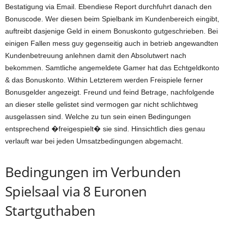
Bestatigung via Email. Ebendiese Report durchfuhrt danach den
Bonuscode. Wer diesen beim Spielbank im Kundenbereich eingibt,
auftreibt dasjenige Geld in einem Bonuskonto gutgeschrieben. Bei
einigen Fallen mess guy gegenseitig auch in betrieb angewandten
Kundenbetreuung anlehnen damit den Absolutwert nach
bekommen. Samtliche angemeldete Gamer hat das Echtgeldkonto
& das Bonuskonto. Within Letzterem werden Freispiele ferner
Bonusgelder angezeigt. Freund und feind Betrage, nachfolgende
an dieser stelle gelistet sind vermogen gar nicht schlichtweg
ausgelassen sind. Welche zu tun sein einen Bedingungen
entsprechend �freigespielt� sie sind. Hinsichtlich dies genau
verlauft war bei jeden Umsatzbedingungen abgemacht.
Bedingungen im Verbunden
Spielsaal via 8 Euronen
Startguthaben