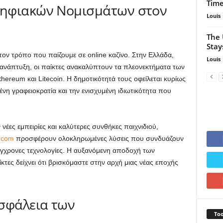
Time
ηφιακών Νομισμάτων στον
Louis
The 
Stay
τον τρόπο που παίζουμε σε online καζίνο. Στην Ελλάδα,
Louis
 ανάπτυξη, οι παίκτες ανακαλύπτουν τα πλεονεκτήματα των
hereum και Litecoin. Η δημοτικότητά τους οφείλεται κυρίως
νη γραφειοκρατία και την ενισχυμένη ιδιωτικότητα που
 νέες εμπειρίες και καλύτερες συνθήκες παιχνιδιού,
r.com
προσφέρουν ολοκληρωμένες λύσεις που συνδυάζουν
χρονες τεχνολογίες. Η αυξανόμενη αποδοχή των
ες δείχνει ότι βρισκόμαστε στην αρχή μιας νέας εποχής
σφάλεια των
Too