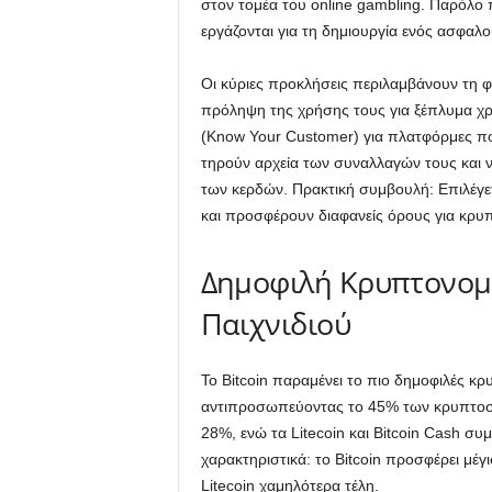
στον τομέα του online gambling. Παρόλο 
εργάζονται για τη δημιουργία ενός ασφαλ
Οι κύριες προκλήσεις περιλαμβάνουν τη
πρόληψη της χρήσης τους για ξέπλυμα χρ
(Know Your Customer) για πλατφόρμες πο
τηρούν αρχεία των συναλλαγών τους και 
των κερδών. Πρακτική συμβουλή: Επιλέγε
και προσφέρουν διαφανείς όρους για κρυ
Δημοφιλή Κρυπτονομί
Παιχνιδιού
Το Bitcoin παραμένει το πιο δημοφιλές κ
αντιπροσωπεύοντας το 45% των κρυπτοσυ
28%, ενώ τα Litecoin και Bitcoin Cash συ
χαρακτηριστικά: το Bitcoin προσφέρει μέγ
Litecoin χαμηλότερα τέλη.