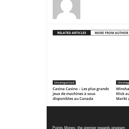
RELATED ARTICLES
MORE FROM AUTHOR
Uncategorized
Uncateg
Casina Casino – Les plus grands
Winsha
jeux de machines à sous
Klick a
disponibles au Canada
Markt 
Points Money, the premier rewards program