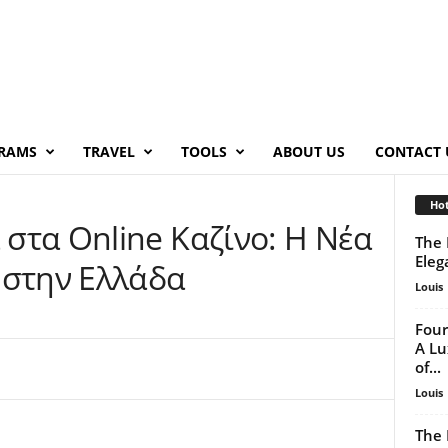
RAMS
TRAVEL
TOOLS
ABOUT US
CONTACT 
Hot
στα Online Καζίνο: Η Νέα
The 
Eleg
 στην Ελλάδα
Louis
Four
A Lu
of...
Louis
The 