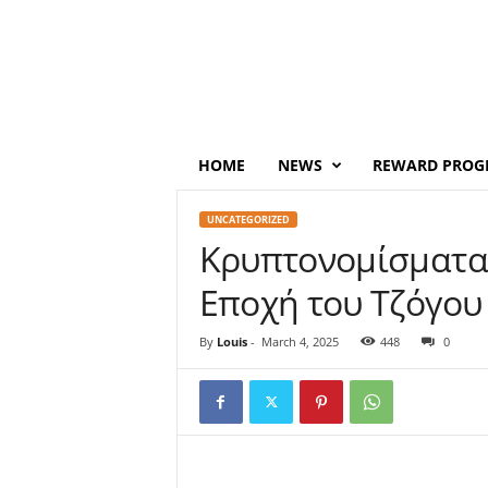
P
o
i
n
t
s
M
HOME
NEWS
REWARD PROG
o
n
UNCATEGORIZED
e
Κρυπτονομίσματα 
y
Εποχή του Τζόγου
By
Louis
-
March 4, 2025
448
0